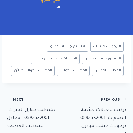
علي المري
القطيف
Post
#
برجولات جلسات
#
تنسيق جلسات حدائق
Tags:
#
تنسيق جلسات حوش
#
جلسات خارجية فلل حدائق
#
مظلات احواش
#
مظلات برجولات
#
مظلات برجولات حدائق
تصفّح
NEXT
PREVIOUS
تركيب برجولات خشبية
تشطيب منازل الخبر ت:
المقالات
الدمام ت: 0592532001
0592532001 – مقاول
برجولات خشب مودرن
تشطيب القطيف