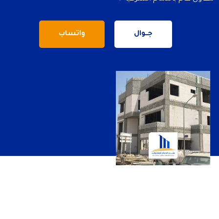
جــوال
واتساب