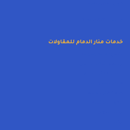
جوال:0592532001
واتساب:0592532001
خدمات منار الدمام للمقاولات
اصباغ داخلية وخارجية
ترميم وتشطيب مباني
تنسيق حدائق الدمام
هناجر مستودعات
هدم عمائر بالدمام
برجولات خشبية
تركيب سواتر
تركيب مظلات