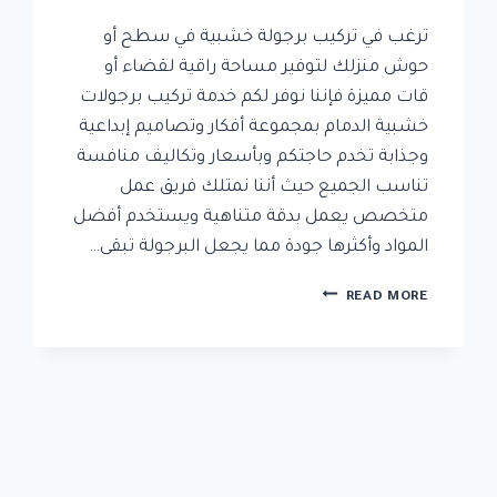
ترغب في تركيب برجولة خشبية في سطح أو
حوش منزلك لتوفير مساحة راقية لقضاء أو
قات مميزة فإننا نوفر لكم خدمة تركيب برجولات
خشبية الدمام بمجموعة أفكار وتصاميم إبداعية
وجذابة تخدم حاجتكم وبأسعار وتكاليف منافسة
تناسب الجميع حيث أننا نمتلك فريق عمل
متخصص يعمل بدقة متناهية ويستخدم أفضل
المواد وأكثرها جودة مما يجعل البرجولة تبقى…
تركيب
READ MORE
برجولات
خشبية
الدمام
ت:
0592532001
برجولات
خشب
مودرن