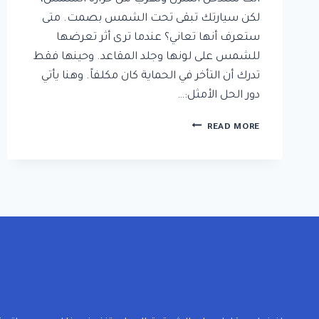
لكن سيارتك تبقى تحت الشمس بصمت. متى
ستعرف أنها تعاني؟ عندما ترى أثر تعرضها
للشمس على لونها وجلد المقاعد. وحينها فقط
تدرك أن التأخر في الحماية كان مكلفاً. وهنا يأتي
دور الحل الأمثل:…
تركيب
READ MORE
مظلة
سيارة
الدمام
ت:
0592532001
،
حداد
مظلات
سيارات
الدمام