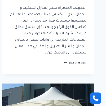
الطبيعه الخضراء تمنح المنازل السكينه و
الجمال الذي لا يضاهى و ذلك خصوصا عندما يتم
تصميمها بلمسات فنيه مدروسة و راقية
تعكس الذوق الرفيع و لهذا فإن منسق حدائق
منزلية الشرقية يدرك أهمية تحويل هذه
المساحات الخارجيه الى واحات تنبض بالحياة و
الجمال و تسر الناضرين و لهذا في هذا المقال
سنتطرق الى التحدث عن…
منسق
READ MORE
حدائق
منزلية
الشرقية
ت:
0592532001
–
تنسيق
حدائق