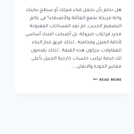
هل تحلم بأن تجعل فناء منزلك أو سطح بنايتك
واحة مريحة تجمع العائلة والأصدقاء؟ في عالم
التصميم الحديث، لم تعد المساحات المفتوحة
مجرد فراغات متروكة، بل أصبحت امتداد أساسي
لأناقة المنزل وفخامته ، لذلك فريق منار البناء
للمقاولات يدركون هذه القيمة ، لذلك يقدمون
لك خدمة تركيب جلسات خارجية الجبيل بأعلى
معايير الجودة والاتقان ،…
تركيب
READ MORE
جلسات
خارجية
الجبيل
ت
:
0592532001
تصميم
جلسات