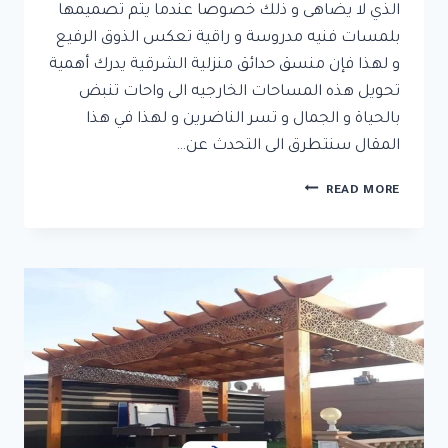
الذي لا يضاهى و ذلك خصوصا عندما يتم تصميمها
بلمسات فنيه مدروسة و راقية تعكس الذوق الرفيع
و لهذا فإن منسق حدائق منزلية الشرقية يدرك أهمية
تحويل هذه المساحات الخارجيه الى واحات تنبض
بالحياة و الجمال و تسر الناضرين و لهذا في هذا
المقال سنتطرق الى التحدث عن…
منسق
READ MORE
حدائق
منزلية
الشرقية
ت:
0592532001
–
تنسيق
حدائق
منزلية
الدمام