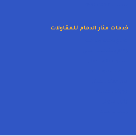
واتساب:0592532001
خدمات منار الدمام للمقاولات
اصباغ داخلية وخارجية
ترميم وتشطيب مباني
تنسيق حدائق الدمام
هناجر مستودعات
هدم عمائر بالدمام
برجولات خشبية
تركيب سواتر
تركيب مظلات