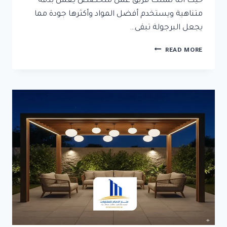
حيث أننا نمتلك فريق عمل متخصص يعمل بدقة
متناهية ويستخدم أفضل المواد وأكثرها جودة مما
يجعل البرجولة تبقى…
تركيب
READ MORE
برجولات
خشبية
الدمام
ت:
0592532001
برجولات
خشب
مودرن
الخبر