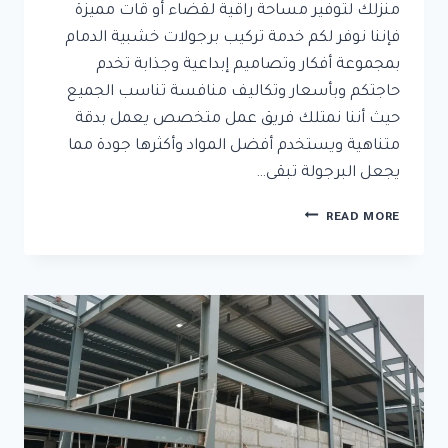
منزلك لتوفير مساحة راقية لقضاء أو قات مميزة
فإننا نوفر لكم خدمة تركيب برجولات خشبية الدمام
بمجموعة أفكار وتصاميم إبداعية وجذابة تخدم
حاجتكم وبأسعار وتكاليف منافسة تناسب الجميع
حيث أننا نمتلك فريق عمل متخصص يعمل بدقة
متناهية ويستخدم أفضل المواد وأكثرها جودة مما
يجعل البرجولة تبقى…
تركيب
READ MORE
برجولات
خشبية
الدمام
ت:
0592532001
برجولات
خشب
مودرن
الخبر