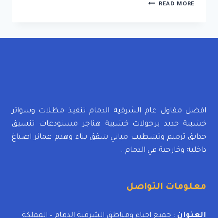
تركيب
READ MORE
جلسات
خارجية
الجبيل
ت
:
0592532001
تصميم
جلسات
خارجية
حديثة
افضل مقاول عام الشرقية الدمام تنفيذ مظلات وسواتر
بالدمام
خشبية حديد برجولات خشبية هناجر مستودعات تنسيق
حدايق ترميم وتشطيب مباني شقق بناء وهدم عمائر اصباغ
داخلية وخارجية في الدمام .
معلومات التواصل
العنوان
: جميع احياء ومناطق الشرقية الدمام – المملكة