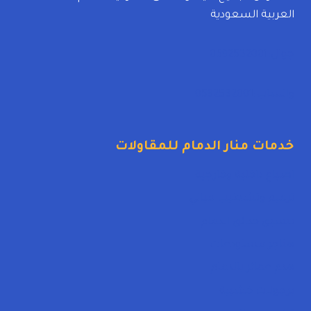
العربية السعودية
جوال:0592532001
واتساب:0592532001
خدمات منار الدمام للمقاولات
اصباغ داخلية وخارجية
ترميم وتشطيب مباني
تنسيق حدائق الدمام
هناجر مستودعات
هدم عمائر بالدمام
برجولات خشبية