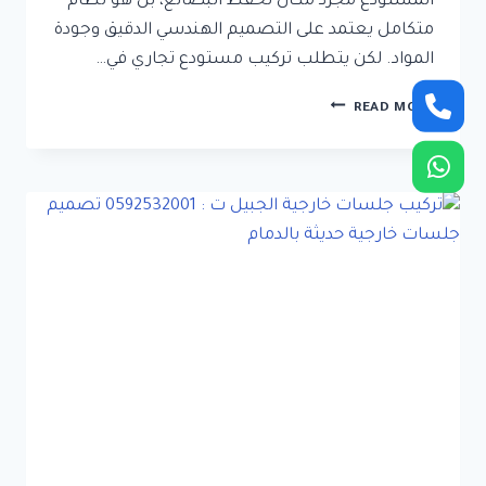
المستودع مجرد مكان لحفظ البضائع، بل هو نظام
متكامل يعتمد على التصميم الهندسي الدقيق وجودة
المواد. لكن يتطلب تركيب مستودع تجاري في…
بناء
READ MORE
هناجر
مستودعات
القطيف
ت:
0592532001
،
تركيب
مستودع
تجاري
في
القطيف